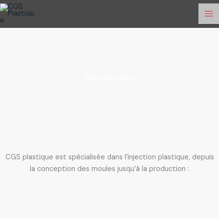
Aller
Ma
au
Me
contenu
Nos savoir faire
CGS plastique est spécialisée dans l’injection plastique, depuis
la conception des moules jusqu’à la production :