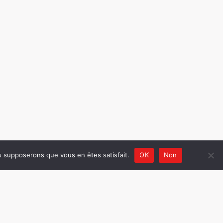
us supposerons que vous en êtes satisfait.
OK
Non